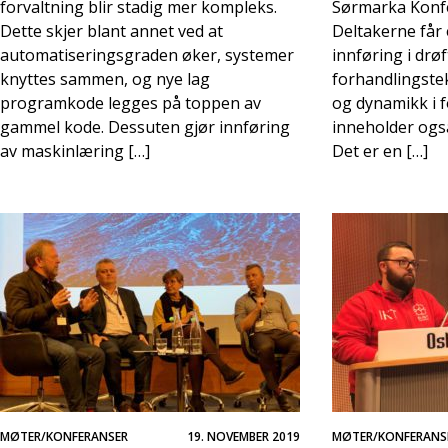
forvaltning blir stadig mer kompleks.
Sørmarka Konfe
Dette skjer blant annet ved at
Deltakerne får
automatiseringsgraden øker, systemer
innføring i drø
knyttes sammen, og nye lag
forhandlingst
programkode legges på toppen av
og dynamikk i f
gammel kode. Dessuten gjør innføring
inneholder ogs
av maskinlæring […]
Det er en […]
MØTER/KONFERANSER
19. NOVEMBER 2019
MØTER/KONFERANS