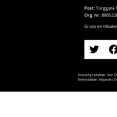
Post
: Torggata 
Org. nr.:
880522
Gi oss en tilbak
Ansvarlig redaktør: Geir O
Nettredaktør: Alejandro 