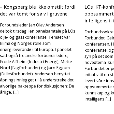
– Kongsberg ble ikke omstilt fordi
LOs IKT-konfe
det var tomt for sølv i gruvene
oppsummert v
intelligens i 
Forbundsleder Jan Olav Andersen
deltok tirsdag i en panelsamtale på LOs
Forbundssekret
olje- og gasskonferanse. Temaet var
Forbundet, Geir
klima og Norges rolle som
konferansen. H
energileverandør til Europa. I panelet
konferanse, og 
satt også tre andre forbundsledere;
syn på det som
Frode Alfheim (Industri Energi), Mette
hovedtema; kuns
Nord (Fagforbundet) og Jørn Eggum
Forbundet er po
(Fellesforbundet). Andersen benyttet
initiativ til en 
åpningsinnlegget til å understreke det
levert våre inns
alvorlige bakteppe for diskusjonen: De
oppsummerte de
årlige, […]
kunnskap og k
intelligens […]