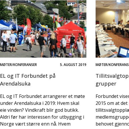
MØTER/KONFERANSER
5. AUGUST 2019
MØTER/KONFERANS
EL og IT Forbundet på
Tillitsvalgto
Arendalsuka
grupper
EL og IT Forbundet arrangerer et møte
Forbundet viser 
under Arendalsuka i 2019: Hvem skal
2015 om at det 
eie vinden? Vindkraft blir god butikk.
tillitsvalgtoppl
Aldri før har interessen for utbygging i
medlemsgruppe
Norge vært større enn nå. Hvem
behovet gjenn