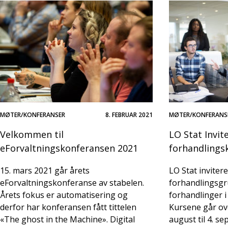
MØTER/KONFERANSER
8. FEBRUAR 2021
MØTER/KONFERANS
Velkommen til
LO Stat Invite
eForvaltningskonferansen 2021
forhandlings
15. mars 2021 går årets
LO Stat inviterer
eForvaltningskonferanse av stabelen.
forhandlingsg
Årets fokus er automatisering og
forhandlinger i
derfor har konferansen fått tittelen
Kursene går ove
«The ghost in the Machine». Digital
august til 4. s