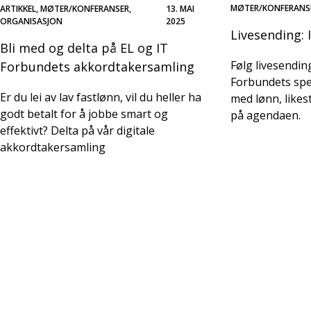
MØTER/KONFERANS
ARTIKKEL, MØTER/KONFERANSER,
13. MAI
ORGANISASJON
2025
Livesending:
Bli med og delta på EL og IT
Følg livesendin
Forbundets akkordtakersamling
Forbundets sp
Er du lei av lav fastlønn, vil du heller ha
med lønn, likest
godt betalt for å jobbe smart og
på agendaen.
effektivt? Delta på vår digitale
akkordtakersamling