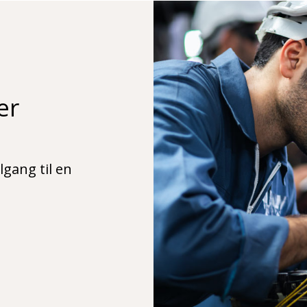
er
lgang til en