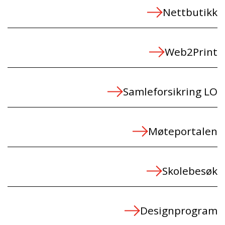
Nettbutikk
Web2Print
Samleforsikring LO
Møteportalen
Skolebesøk
Designprogram