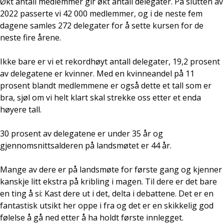
Økt antall medlemmer gir økt antall delegater. På slutten av
2022 passerte vi 42 000 medlemmer, og i de neste fem
dagene samles 272 delegater for å sette kursen for de
neste fire årene.
Ikke bare er vi et rekordhøyt antall delegater, 19,2 prosent
av delegatene er kvinner. Med en kvinneandel på 11
prosent blandt medlemmene er også dette et tall som er
bra, sjøl om vi helt klart skal strekke oss etter et enda
høyere tall.
30 prosent av delegatene er under 35 år og
gjennomsnittsalderen på landsmøtet er 44 år.
Mange av dere er på landsmøte for første gang og kjenner
kanskje litt ekstra på kribling i magen. Til dere er det bare
en ting å si: Kast dere ut i det, delta i debattene. Det er en
fantastisk utsikt her oppe i fra og det er en skikkelig god
følelse å gå ned etter å ha holdt første innlegget.