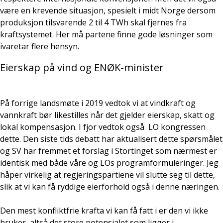
være en krevende situasjon, spesielt i midt Norge dersom
produksjon tilsvarende 2 til 4 TWh skal fjernes fra
kraftsystemet. Her må partene finne gode løsninger som
ivaretar flere hensyn.
Eierskap på vind og ENØK-minister
På forrige landsmøte i 2019 vedtok vi at vindkraft og
vannkraft bør likestilles når det gjelder eierskap, skatt og
lokal kompensasjon. I fjor vedtok også LO kongressen
dette. Den siste tids debatt har aktualisert dette spørsmålet
og SV har fremmet et forslag i Stortinget som nærmest er
identisk med både våre og LOs programformuleringer. Jeg
håper virkelig at regjeringspartiene vil slutte seg til dette,
slik at vi kan få ryddige eierforhold også i denne næringen.
Den mest konfliktfrie krafta vi kan få fatt i er den vi ikke
bruker, altså det store potensialet som ligger i