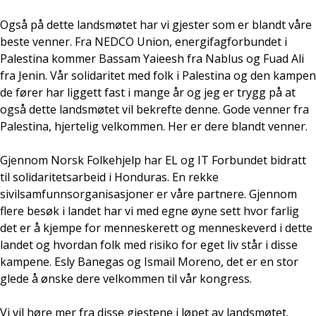
Også på dette landsmøtet har vi gjester som er blandt våre
beste venner. Fra NEDCO Union, energifagforbundet i
Palestina kommer Bassam Yaieesh fra Nablus og Fuad Ali
fra Jenin. Vår solidaritet med folk i Palestina og den kampen
de fører har liggett fast i mange år og jeg er trygg på at
også dette landsmøtet vil bekrefte denne. Gode venner fra
Palestina, hjertelig velkommen. Her er dere blandt venner.
Gjennom Norsk Folkehjelp har EL og IT Forbundet bidratt
til solidaritetsarbeid i Honduras. En rekke
sivilsamfunnsorganisasjoner er våre partnere. Gjennom
flere besøk i landet har vi med egne øyne sett hvor farlig
det er å kjempe for menneskerett og menneskeverd i dette
landet og hvordan folk med risiko for eget liv står i disse
kampene. Esly Banegas og Ismail Moreno, det er en stor
glede å ønske dere velkommen til vår kongress.
Vi vil høre mer fra disse gjestene i løpet av landsmøtet.