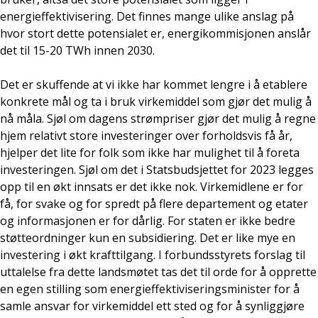
energieffektivisering. Det finnes mange ulike anslag på
hvor stort dette potensialet er, energikommisjonen anslår
det til 15-20 TWh innen 2030.
Det er skuffende at vi ikke har kommet lengre i å etablere
konkrete mål og ta i bruk virkemiddel som gjør det mulig å
nå måla. Sjøl om dagens strømpriser gjør det mulig å regne
hjem relativt store investeringer over forholdsvis få år,
hjelper det lite for folk som ikke har mulighet til å foreta
investeringen. Sjøl om det i Statsbudsjettet for 2023 legges
opp til en økt innsats er det ikke nok. Virkemidlene er for
få, for svake og for spredt på flere departement og etater
og informasjonen er for dårlig. For staten er ikke bedre
støtteordninger kun en subsidiering. Det er like mye en
investering i økt krafttilgang. I forbundsstyrets forslag til
uttalelse fra dette landsmøtet tas det til orde for å opprette
en egen stilling som energieffektiviseringsminister for å
samle ansvar for virkemiddel ett sted og for å synliggjøre