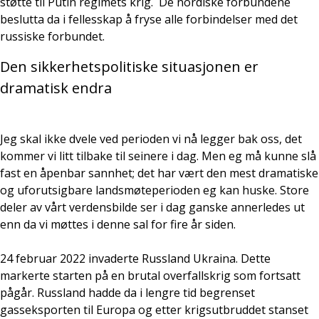
støtte til Putin regimets krig. De nordiske forbundene
beslutta da i fellesskap å fryse alle forbindelser med det
russiske forbundet.
Den sikkerhetspolitiske situasjonen er
dramatisk endra
Jeg skal ikke dvele ved perioden vi nå legger bak oss, det
kommer vi litt tilbake til seinere i dag. Men eg må kunne slå
fast en åpenbar sannhet; det har vært den mest dramatiske
og uforutsigbare landsmøteperioden eg kan huske. Store
deler av vårt verdensbilde ser i dag ganske annerledes ut
enn da vi møttes i denne sal for fire år siden.
24 februar 2022 invaderte Russland Ukraina. Dette
markerte starten på en brutal overfallskrig som fortsatt
pågår. Russland hadde da i lengre tid begrenset
gasseksporten til Europa og etter krigsutbruddet stanset