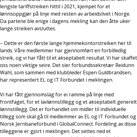
lengste tariffstreiken hittil i 2021, kjempet for et
lønnsoppgjør på linje med resten av arbeidslivet i Norge.
Da partene ble enige i dagens mekling kan den åtte uker
lange streiken avsluttes.
– Dette er den første lange hjemmekontorstreiken her til
lands. Våre medlemmer har gjennomført en forbilledlig
streik, og vi har fått til et akseptabelt resultat. Vi har skaffet
oss noen viktige seire. Det sier forbundssekretær Reidunn
Wahl, som sammen med klubbleder Espen Guldbrandsen,
har representert EL og IT Forbundet i meklingen.
Vi har fått gjennomslag for ei ramme på linje med
frontfaget, for et lavlønnstillegg og et akseptabelt generelt
lønnstillegg. Det er forhandlet om midler til individuelle
tillegg som skal gå til medlemmer av EL og IT Forbundet og
Norsk Jernbaneforbund i GlobalConnect. Fordeling av disse
tilleggene er gjort i meklingen. Det settes ned et