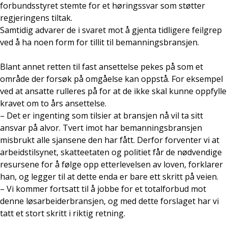
forbundsstyret stemte for et høringssvar som støtter
regjeringens tiltak.
Samtidig advarer de i svaret mot å gjenta tidligere feilgrep
ved å ha noen form for tillit til bemanningsbransjen.
Blant annet retten til fast ansettelse pekes på som et
område der forsøk på omgåelse kan oppstå. For eksempel
ved at ansatte rulleres på for at de ikke skal kunne oppfylle
kravet om to års ansettelse.
– Det er ingenting som tilsier at bransjen nå vil ta sitt
ansvar på alvor. Tvert imot har bemanningsbransjen
misbrukt alle sjansene den har fått. Derfor forventer vi at
arbeidstilsynet, skatteetaten og politiet får de nødvendige
resursene for å følge opp etterlevelsen av loven, forklarer
han, og legger til at dette enda er bare ett skritt på veien.
– Vi kommer fortsatt til å jobbe for et totalforbud mot
denne løsarbeiderbransjen, og med dette forslaget har vi
tatt et stort skritt i riktig retning.