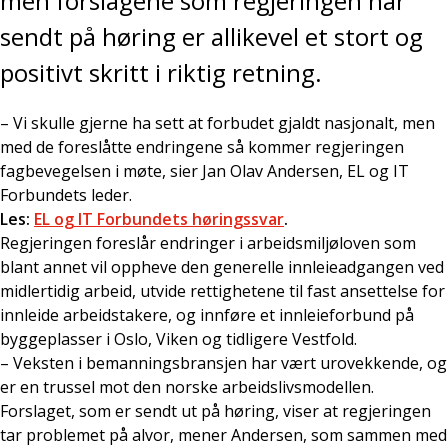
men forslagene som regjeringen har
sendt på høring er allikevel et stort og
positivt skritt i riktig retning.
– Vi skulle gjerne ha sett at forbudet gjaldt nasjonalt, men
med de foreslåtte endringene så kommer regjeringen
fagbevegelsen i møte, sier Jan Olav Andersen, EL og IT
Forbundets leder.
Les:
EL og IT Forbundets høringssvar
.
Regjeringen foreslår endringer i arbeidsmiljøloven som
blant annet vil oppheve den generelle innleieadgangen ved
midlertidig arbeid, utvide rettighetene til fast ansettelse for
innleide arbeidstakere, og innføre et innleieforbund på
byggeplasser i Oslo, Viken og tidligere Vestfold.
– Veksten i bemanningsbransjen har vært urovekkende, og
er en trussel mot den norske arbeidslivsmodellen.
Forslaget, som er sendt ut på høring, viser at regjeringen
tar problemet på alvor, mener Andersen, som sammen med