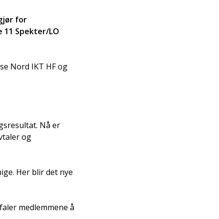
jør for
de 11 Spekter/LO
lse Nord IKT HF og
sresultat. Nå er
vtaler og
ige. Her blir det nye
efaler medlemmene å