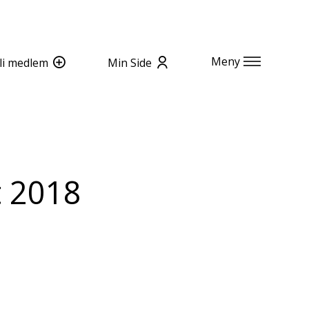
Meny
li medlem
Min Side
t 2018