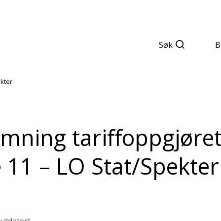
Søk
B
kter
mning tariffoppgjøre
11 – LO Stat/Spekter