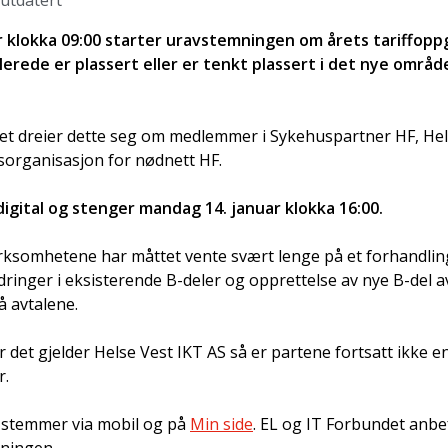
 utdatert
 klokka 09:00 starter uravstemningen om årets tariffoppg
erede er plassert eller er tenkt plassert i det nye områ
et dreier dette seg om medlemmer i Sykehuspartner HF, He
tsorganisasjon for nødnett HF.
gital og stenger mandag 14. januar klokka 16:00.
rksomhetene har måttet vente svært lenge på et forhandling
ringer i eksisterende B-deler og opprettelse av nye B-del a
å avtalene.
r det gjelder Helse Vest IKT AS så er partene fortsatt ikke en
r.
stemmer via mobil og på
Min side
. EL og IT Forbundet anb