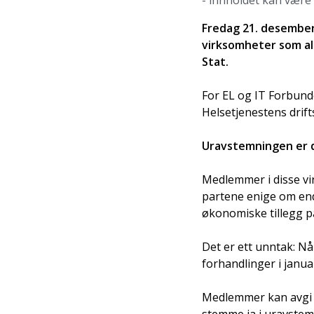
- innholdet kan være
Fredag 21. desember
virksomheter som all
Stat.
For EL og IT Forbund
Helsetjenestens drif
Uravstemningen er di
Medlemmer i disse vi
partene enige om end
økonomiske tillegg p
Det er ett unntak: Nå
forhandlinger i janua
Medlemmer kan avgi 