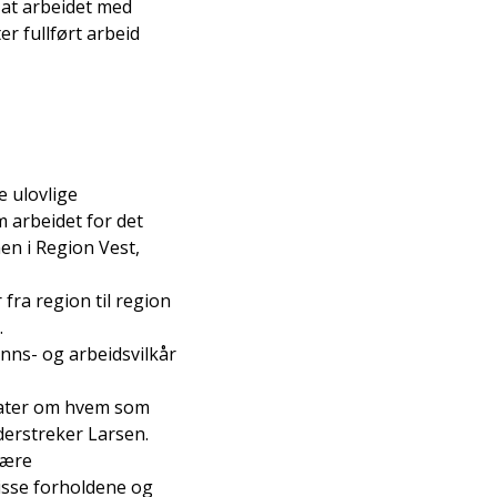
r at arbeidet med
er fullført arbeid
e ulovlige
 arbeidet for det
en i Region Vest,
fra region til region
.
nns- og arbeidsvilkår
tater om hvem som
nderstreker Larsen.
være
isse forholdene og