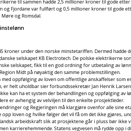
trikerne til sammen hadde 2,5 millioner kroner til gode ette
og Fjordane var fullført og 0,5 millioner kroner til gode ett
i Møre og Romsdal.
instelønn
l 45 kroner under den norske minstetariffen. Dermed hadde d
danske selskapet KB Electrotech. De polske elektrikerne som
e selskapet, fikk til en god ordning for utbetaling av lønn
i Region Midt på nøyaktig den samme problemstillingen.
 med oppfølging av loven om offentlige anskaffelser som er 
, er helt uholdbar sier forbundssekretær Jan Henrik Larsen
kke kan ha et system der behandlingen og oppfølging av lø
ere er avhengig av velviljen til den enkelte prosjektleder.
ndringer og Regjeringen må klargjøre ovenfor alle sine e
e opp loven og hvilke følger det vil få om det ikke gjøres, u
andsk arbeidskraft slik at prosjektene går i pluss bør ikke 
men karrierehemmende. Statens vegvesen må rydde opp i d