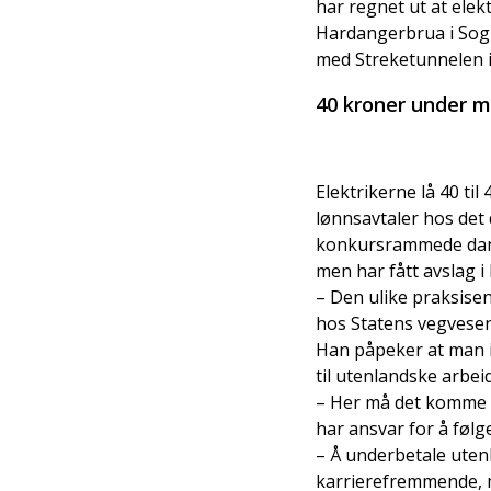
har regnet ut at elek
Hardangerbrua i Sogn 
med Streketunnelen 
40 kroner under m
Elektrikerne lå 40 ti
lønnsavtaler hos det 
konkursrammede dansk
men har fått avslag 
– Den ulike praksisen
hos Statens vegvesen
Han påpeker at man i
til utenlandske arbeid
– Her må det komme e
har ansvar for å følg
– Å underbetale utenl
karrierefremmende, 