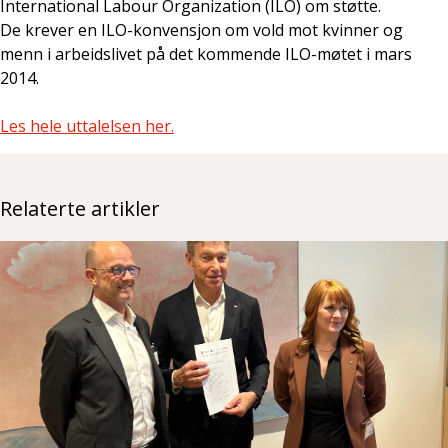
International
Labour
Organization
(
ILO
) om støtte.
De
krever
en
ILO-
konvensjon
om vold
mot kvinner
og
menn
i
arbeidslivet
på det kommende
ILO-
møtet i
mars
2014
.
Les
hele
uttalelsen her.
Relaterte artikler