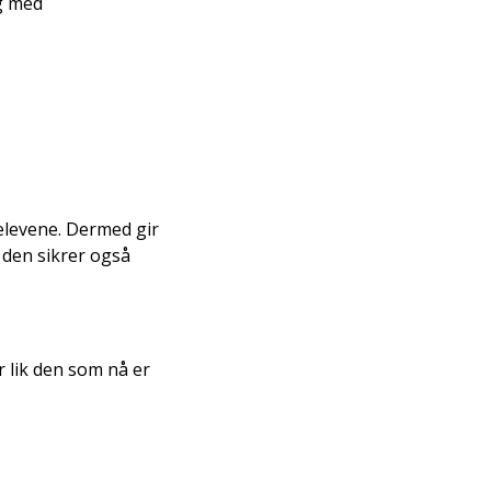
g med
 elevene. Dermed gir
den sikrer også
lik den som nå er