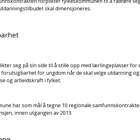
unnskontrakten forplikter fylkeskommunen til å rådføre se
utdanningstilbudet skal dimensjoneres.
barhet
ikter seg på sin side til å stille opp med lærlingeplasser for
orutsigbarhet for ungdom når de skal velge utdanning og 
 og arbeidskraft i fylket.
une har som mål å tegne 10 regionale samfunnskontrakter 
nsjen, innen utgangen av 2013.
tene