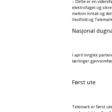
– Dette er en videref
elektrofaget og sikrer
mellom inntak og det 
Vestfold og Telemark
Nasjonal dugn
I april inngikk parten
lærlinger gjennomfør
Først ute
Telemark er først ut