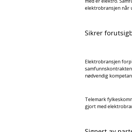
med er elektro. Samf
elektrobransjen når 
Sikrer forutsig
Elektrobransjen forpl
samfunnskontrakten f
nødvendig kompetanse
Telemark fylkeskomm
gjort med elektrobra
Signert av par