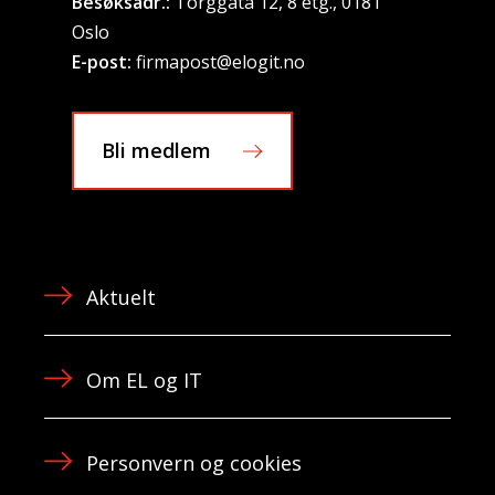
Besøksadr.:
Torggata 12, 8 etg., 0181
Oslo
E-post:
firmapost@elogit.no
Bli medlem
Aktuelt
Om EL og IT
Personvern og cookies