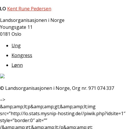
LO
Kent Rune Pedersen
Landsorganisasjonen i Norge
Youngsgate 11
0181 Oslo
Ung
Kongress
Lønn
© Landsorganisasjonen i Norge, Org nr. 971 074 337
–>
&amp;amp;lt;p&amp;amp;gt;&amp;amp;lt;img
src=”http://lo.stats.mysnip-hosting.de//piwik.php?idsite=1″
style=”border:0″ alt=””
/&amp;amp;gt;&amp;amp;lt;/p&amp;amp;gt;