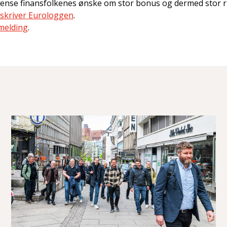
grense finansfolkenes ønske om stor bonus og dermed stor ri
skriver Eurologgen
.
melding
.