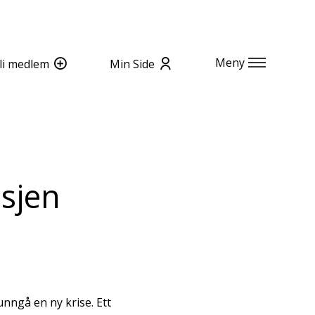
Meny
li medlem
Min Side
sjen
unngå en ny krise. Ett