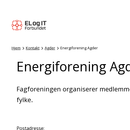
Hjem
Kontakt
Agder
Energiforening Agder
Energiforening Ag
Fagforeningen organiserer medlemme
fylke.
Postadresse: