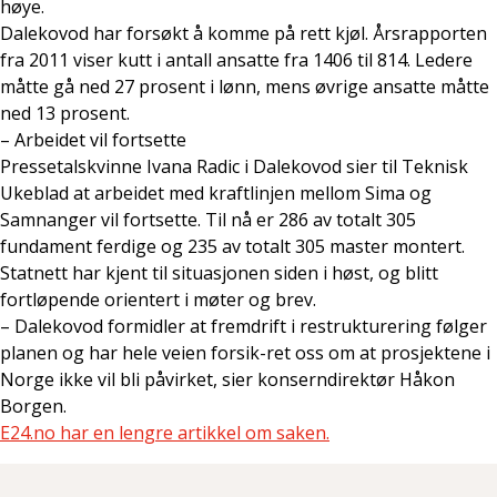
høye.
Dalekovod har forsøkt å komme på rett kjøl. Årsrapporten
fra 2011 viser kutt i antall ansatte fra 1406 til 814. Ledere
måtte gå ned 27 prosent i lønn, mens øvrige ansatte måtte
ned 13 prosent.
– Arbeidet vil fortsette
Pressetalskvinne Ivana Radic i Dalekovod sier til Teknisk
Ukeblad at arbeidet med kraftlinjen mellom Sima og
Samnanger vil fortsette. Til nå er 286 av totalt 305
fundament ferdige og 235 av totalt 305 master montert.
Statnett har kjent til situasjonen siden i høst, og blitt
fortløpende orientert i møter og brev.
– Dalekovod formidler at fremdrift i restrukturering følger
planen og har hele veien forsik-ret oss om at prosjektene i
Norge ikke vil bli påvirket, sier konserndirektør Håkon
Borgen.
E24.no har en lengre artikkel om saken.