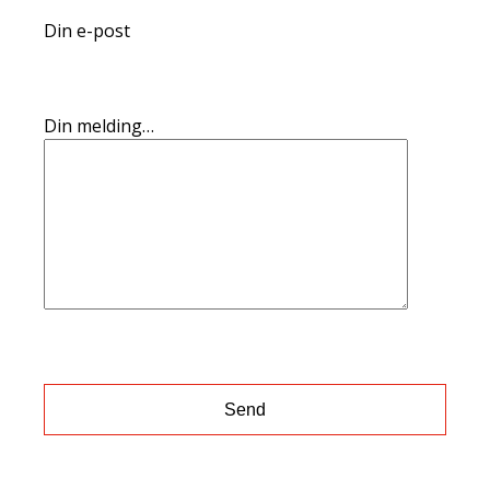
Din e-post
Din melding…
Please
leave
this
field
empty.