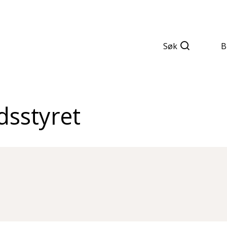
Søk
B
sstyret