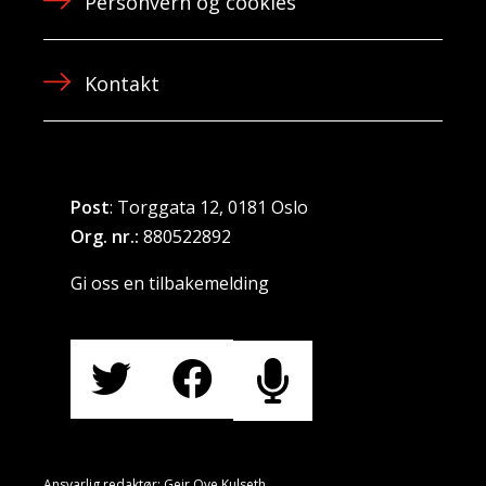
Personvern og cookies
Kontakt
Post
: Torggata 12, 0181 Oslo
Org. nr.:
880522892
Gi oss en tilbakemelding
Ansvarlig redaktør: Geir Ove Kulseth