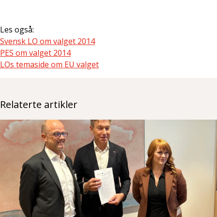
Les også:
Svensk LO om valget 2014
PES om valget 2014
LOs temaside om EU valget
Relaterte artikler