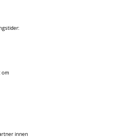
gstider:
t om
artner innen