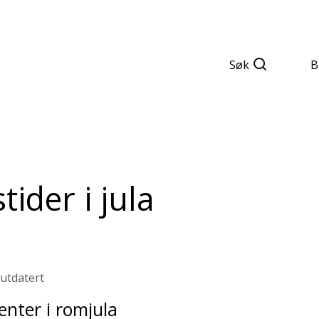
Søk
B
ider i jula
 utdatert
enter i romjula