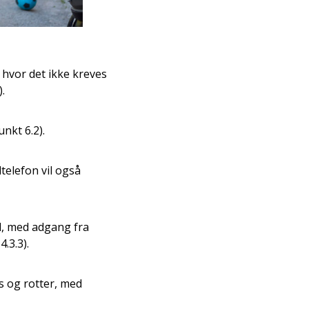
 hvor det ikke kreves
.
unkt 6.2).
telefon vil også
d, med adgang fra
.3.3).
s og rotter, med