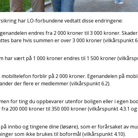
sikring har LO-forbundene vedtatt disse endringene:
genandelen endres fra 2 000 kroner til 3 000 kroner. Skader
ttes bare hvis summen er over 3 000 kroner (vilkårspunkt 6)
 har vært på 1 000 kroner endres til 1 500 kroner (vilkårsp
mobiltelefon forblir på 2 000 kroner. Egenandelen på mobil
ander der flere er medlemmer (vilkårspunkt 6.2).
en for ting du oppbevarer utenfor boligen eller i egen bo
r fra 200 000 kroner til 350 000 kroner (vilkårspunkt 4.3.1 og 4
 på innbo og tingene dine (løsøre), som er forårsaket av mu
inger som ikke brukes til boformål (vilkårspunkt 4.10).