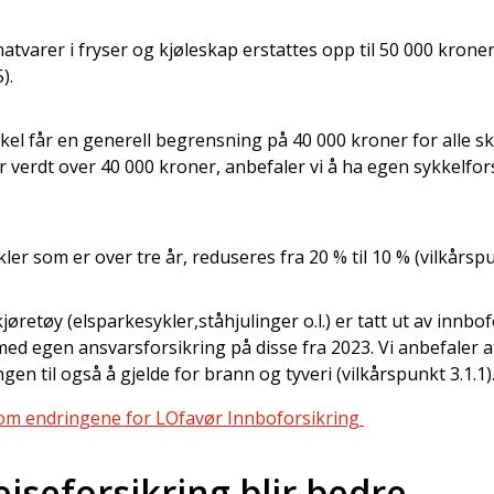
atvarer i fryser og kjøleskap erstattes opp til 50 000 krone
).
kkel får en generell begrensning på 40 000 kroner for alle 
 verdt over 40 000 kroner, anbefaler vi å ha egen sykkelfor
ler som er over tre år, reduseres fra 20 % til 10 % (vilkårspu
jøretøy (elsparkesykler,ståhjulinger o.l.) er tatt ut av innbo
med egen ansvarsforsikring på disse fra 2023. Vi anbefaler a
gen til også å gjelde for brann og tyveri (vilkårspunkt 3.1.1)
 om endringene for LOfavør Innboforsikring
iseforsikring blir bedre