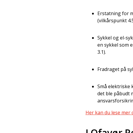
Erstatning for m
(vilkårspunkt 4.5
Sykkel og el-sy
en sykkel som er
3.1).
Fradraget på syk
Små elektriske k
det ble påbudt 
ansvarsforsikrin
Her kan du lese mer
LOfavør Re