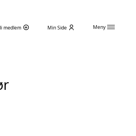
Meny
li medlem
Min Side
ør