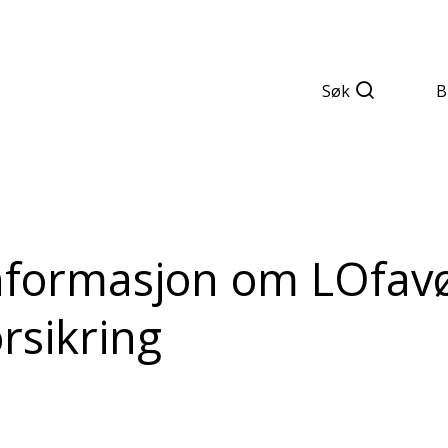
Søk
B
informasjon om LOfav
rsikring