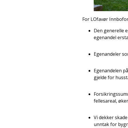
For LOfavør Innbofor
Den generelle e
egenandel ersta
Egenandeler som
Egenandelen på 
gjelde for husst
Forsikringssumm
fellesareal, øke
Vi dekker skade
unntak for bygn