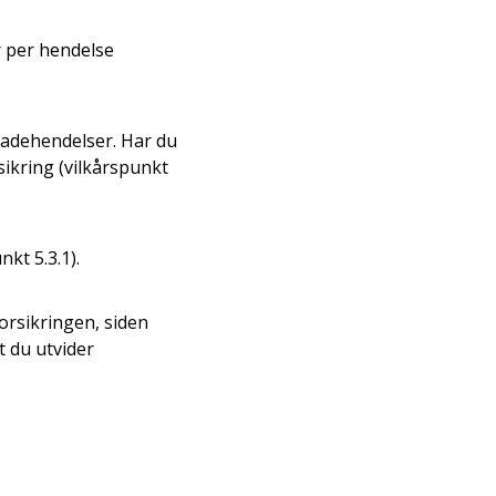
r per hendelse
skadehendelser. Har du
sikring (vilkårspunkt
nkt 5.3.1).
forsikringen, siden
t du utvider
.