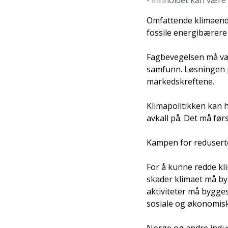
- innholdet kan være
Omfattende klimaendr
fossile energibærere 
Fagbevegelsen må vær
samfunn. Løsningen på
markedskreftene.
Klimapolitikken kan h
avkall på. Det må før
Kampen for reduserte
For å kunne redde kl
skader klimaet må by
aktiviteter må bygge
sosiale og økonomisk