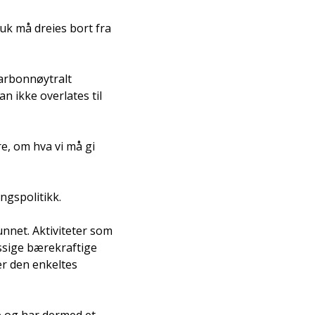
k må dreies bort fra
karbonnøytralt
n ikke overlates til
re, om hva vi må gi
ngspolitikk.
nnet. Aktiviteter som
ssige bærekraftige
er den enkeltes