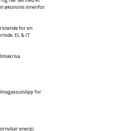
e og har dermed et
 sin økonomi innenfor
ristende for en
riode. EL & IT
limakrisa.
limagassutslipp for
fornybar energi.