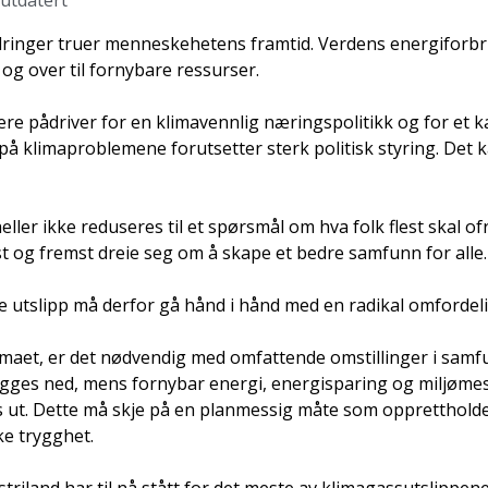
 utdatert
inger truer menneskehetens framtid. Verdens energiforbru
og over til fornybare ressurser.
e pådriver for en klimavennlig næringspolitikk og for et 
 klimaproblemene forutsetter sterk politisk styring. Det ka
eller ikke reduseres til et spørsmål om hva folk flest skal of
st og fremst dreie seg om å skape et bedre samfunn for alle.
 utslipp må derfor gå hånd i hånd med en radikal omfordeli
imaet, er det nødvendig med omfattende omstillinger i samfu
gges ned, mens fornybar energi, energisparing og miljøme
s ut. Dette må skje på en planmessig måte som oppretthold
e trygghet.