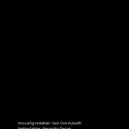
Ansvarlig redaktør: Geir Ove Kulseth
Nettredaktør: Alejandro Decap