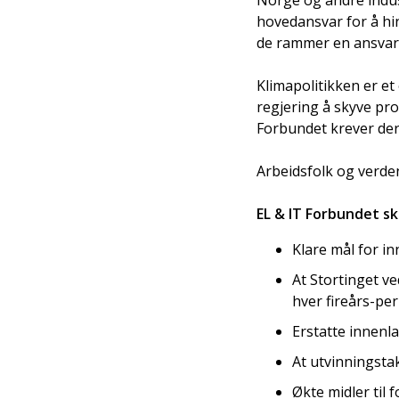
Norge og andre indust
hovedansvar for å hin
de rammer en ansvarli
Klimapolitikken er e
regjering å skyve pro
Forbundet krever der
Arbeidsfolk og verden
EL & IT Forbundet sk
Klare mål for i
At Stortinget v
hver fireårs-per
Erstatte innenl
At utvinningsta
Økte midler til 