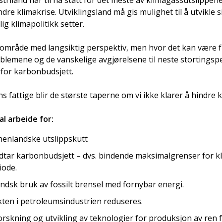
riland har til nå stått for det meste av klimagassutslippen
dre klimakrise. Utviklingsland må gis mulighet til å utvikle
g klimapolitikk setter.
t område med langsiktig perspektiv, men hvor det kan være f
blemene og de vanskelige avgjørelsene til neste stortingspe
for karbonbudsjett.
s fattige blir de største taperne om vi ikke klarer å hindre k
al arbeide for:
nnenlandske utslippskutt
edtar karbonbudsjett – dvs. bindende maksimalgrenser for k
iode.
andsk bruk av fossilt brensel med fornybar energi.
kten i petroleumsindustrien reduseres.
forskning og utvikling av teknologier for produksjon av ren 