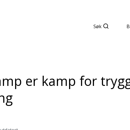
Søk
B
mp er kamp for tryg
ing