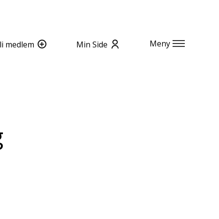
Meny
li medlem
Min Side
g