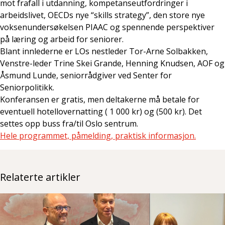
mot frafall i utdanning, kompetanseutfordringer i
arbeidslivet, OECDs nye “skills strategy”, den store nye
voksenundersøkelsen PIAAC og spennende perspektiver
på læring og arbeid for seniorer.
Blant innlederne er LOs nestleder Tor-Arne Solbakken,
Venstre-leder Trine Skei Grande, Henning Knudsen, AOF og
Åsmund Lunde, seniorrådgiver ved Senter for
Seniorpolitikk.
Konferansen er gratis, men deltakerne må betale for
eventuell hotellovernatting ( 1 000 kr) og (500 kr). Det
settes opp buss fra/til Oslo sentrum.
Hele programmet, påmelding, praktisk informasjon.
Relaterte artikler