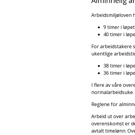
Alminnelig a
Arbeidsmiljøloven h
9 timer i løpe
40 timer i lø
For arbeidstakere s
ukentlige arbeidsti
38 timer i lø
36 timer i lø
I flere av våre ove
normalarbeidsuke.
Reglene for alminne
Arbeid ut over arbe
overenskomst er det
avtalt timelønn. Ov