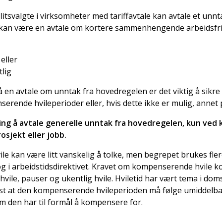
llitsvalgte i virksomheter med tariffavtale kan avtale et unnt
kan være en avtale om kortere sammenhengende arbeidsfri
eller
tlig
 en avtale om unntak fra hovedregelen er det viktig å sikre
erende hvileperioder eller, hvis dette ikke er mulig, annet
ing å avtale generelle unntak fra hovedregelen, kun ved 
osjekt eller jobb.
 kan være litt vanskelig å tolke, men begrepet brukes flere
g i arbeidstidsdirektivet. Kravet om kompenserende hvile k
nhvile, pauser og ukentlig hvile. Hviletid har vært tema i dom
st at den kompenserende hvileperioden må følge umiddelbar
m den har til formål å kompensere for.