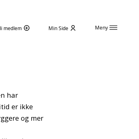
Meny
li medlem
Min Side
en har
tid er ikke
ryggere og mer