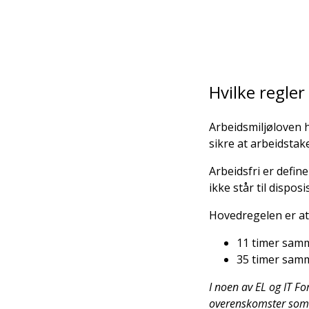
Hvilke regler
Arbeidsmiljøloven h
sikre at arbeidstake
Arbeidsfri er defin
ikke står til dispos
Hovedregelen er at
11 timer samm
35 timer samm
I noen av EL og IT Fo
overenskomster som r