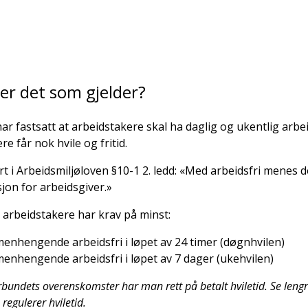
 er det som gjelder?
ar fastsatt at arbeidstakere skal ha daglig og ukentlig arbeid
re får nok hvile og fritid.
ert i Arbeidsmiljøloven §10-1 2. ledd: «Med arbeidsfri menes 
isjon for arbeidsgiver.»
 arbeidstakere har krav på minst:
enhengende arbeidsfri i løpet av 24 timer (døgnhvilen)
enhengende arbeidsfri i løpet av 7 dager (ukehvilen)
rbundets overenskomster har man rett på betalt hviletid. Se leng
egulerer hviletid.