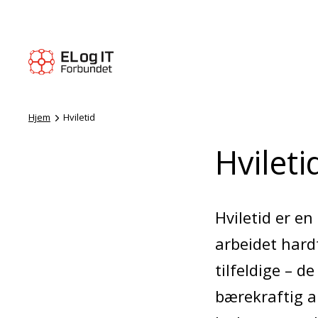
Hjem
Hviletid
Hvileti
Hviletid er e
arbeidet hardt
tilfeldige – d
bærekraftig a