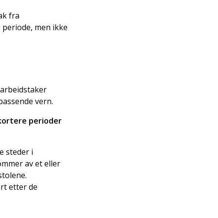
ak fra
 periode, men ikke
 arbeidstaker
 passende vern.
kortere perioder
 steder i
ommer av et eller
stolene.
t etter de