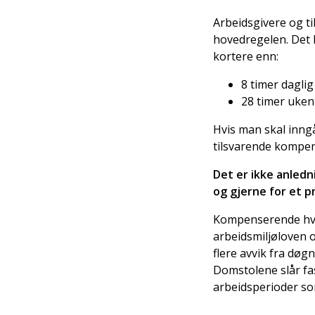
Arbeidsgivere og ti
hovedregelen. Det 
kortere enn:
8 timer daglig 
28 timer uken
Hvis man skal inngå
tilsvarende kompens
Det er ikke anledn
og gjerne for et pr
Kompenserende hvile
arbeidsmiljøloven o
flere avvik fra døg
Domstolene slår fa
arbeidsperioder so