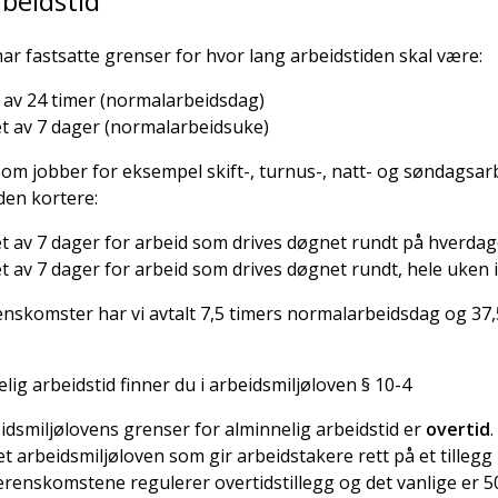
rbeidstid
ar fastsatte grenser for hvor lang arbeidstiden skal være:
t av 24 timer (normalarbeidsdag)
pet av 7 dager (normalarbeidsuke)
om jobber for eksempel skift-, turnus-, natt- og søndagsarb
den kortere:
pet av 7 dager for arbeid som drives døgnet rundt på hverdag
pet av 7 dager for arbeid som drives døgnet rundt, hele uken
renskomster har vi avtalt 7,5 timers normalarbeidsdag og 37,
lig arbeidstid finner du i arbeidsmiljøloven § 10-4
idsmiljølovens grenser for alminnelig arbeidstid er
overtid
 arbeidsmiljøloven som gir arbeidstakere rett på et tillegg
erenskomstene regulerer overtidstillegg og det vanlige er 5