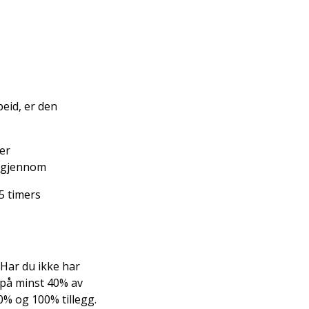
eid, er den
er
 igjennom
5 timers
. Har du ikke har
 på minst 40% av
0% og 100% tillegg.